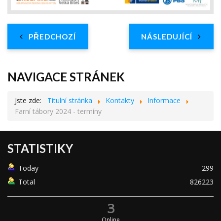
PŘEDCHOZÍ
NÁSLEDUJÍCÍ
NAVIGACE STRÁNEK
Jste zde:
Titulní stránka
Kontakty
Informace
Farní tábory 2024 - termíny
STATISTIKY
Today
299
Total
826223
3
Online